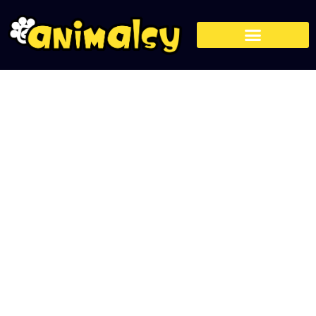
Kot abisyński – klauny
kociego królestwa
15 sierpnia, 2022