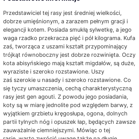
Przedstawiciel tej rasy jest średniej wielkości,
dobrze umięśnionym, a zarazem pełnym gracji i
elegancji kotem. Posiada smukłą sylwetkę, a jego
waga rzadko przekracza pięć i pół kilograma. Kufa
zaś, tworząca z uszami kształt przypominający
trójkąt równoboczny jest dobrze rozwinięta. Oczy
kota abisyńskiego mają kształt migdałów, są duże,
wyraziste i szeroko rozstawione. Uszy
zaś szerokie u nasady i szeroko rozstawione. Co
się tyczy umaszczenia, cechą charakterystyczną
rasy jest gen agouti. Z powodu jego posiadania,
koty są w miarę jednolite pod względem barwy, z
wyjątkiem grzbietu kręgosłupa, ogona, dolnych
partii tylnych nóg i opuszek łap, będących zawsze
zauważalnie ciemniejszymi. Mówiąc o tej
rasie, warto zwrócić uwagę także na długie,