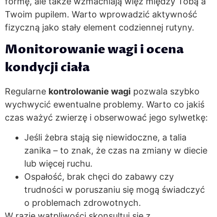
formę, ale także wzmacniają więź między Tobą a
Twoim pupilem. Warto wprowadzić aktywność
fizyczną jako stały element codziennej rutyny.
Monitorowanie wagi i ocena
kondycji ciała
Regularne
kontrolowanie wagi
pozwala szybko
wychwycić ewentualne problemy. Warto co jakiś
czas ważyć zwierzę i obserwować jego sylwetkę:
Jeśli żebra stają się niewidoczne, a talia
zanika – to znak, że czas na zmiany w diecie
lub więcej ruchu.
Ospałość, brak chęci do zabawy czy
trudności w poruszaniu się mogą świadczyć
o problemach zdrowotnych.
W razie wątpliwości skonsultuj się z