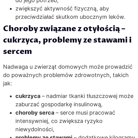
do jego potrzeb,
zwiększyć aktywność fizyczną, aby
przeciwdziałać skutkom ubocznym leków.
Choroby związane z otyłością –
cukrzyca, problemy ze stawami i
sercem
Nadwaga u zwierząt domowych może prowadzić
do poważnych problemów zdrowotnych, takich
jak:
cukrzyca
– nadmiar tkanki tłuszczowej może
zaburzać gospodarkę insulinową,
choroby serca
– serce musi pracować
intensywniej, co zwiększa ryzyko
niewydolności,
problemy ze stawami
– dodatkowe kilogramy