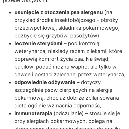
przede wszystkim:
usunięcie z otoczenia psa alergenu
(na
przykład środka insektobójczego – obroży
przeciwpchłowej, składnika pokarmowego,
pozbycie się grzybów, pasożytów),
leczenie sterydami
– pod kontrolą
weterynarza, niekiedy razem z lekami, które
poprawią komfort życia psa. Na świąd,
pupilowi podać można wapno, ale tylko w
dawce i postaci zalecanej przez weterynarza,
odpowiednie odżywanie
– dotyczy
szczególnie psów cierpiących na alergię
pokarmową, chociaż dobrze zbilansowana
dieta ogólnie wzmacnia odporność,
immunoterapia
(odczulanie) – stosuje się je
przy alergiach pokarmowych, polega na
stopniowym dodawaniu alergenu do posiłku